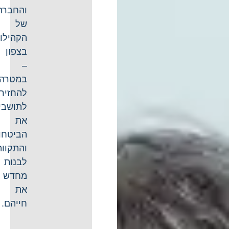
והחברתי
של
הקהילות
בצפון
–
במטרה
להחזיר
לתושבים
את
הביטחון
והתקווה
לבנות
מחדש
את
חייהם.