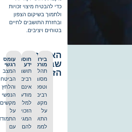
כדי להבטיח מיצוי זכויות
ולתמוך בשיקום הצפון
ובחזרת התושבים לחיים
בטוחים ויציבים.
האתגר
בירוקרטיה
חוסר
עומס
שבמימוש
מורכבת
ידע
רגשי
הזכויות
תהליכים
תושבים
המצב
מסובכים
רבים
הביטחוני
וטפסים
אינם
והלחץ
רבים
מודעים
הנפשי
מקשים
למלוא
מקשים
על
הזכויות
על
התושבים
המגיעות
התמודדות
לממש
להם
עם