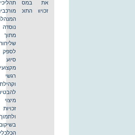
את
במסגרת
תהליכים
זכויותיהם.
התוכנית.
מורכבים.
המנהלת
נוסדה
מתוך
שליחות
לספק
סיוע
מקצועי,
רגשי
וקהילתי,
להבטיח
מיצוי
זכויות
ולתמוך
בשיקום
הכלכלי